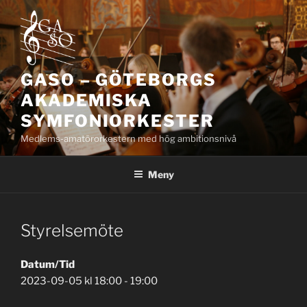
Hoppa
till
innehåll
GASO – GÖTEBORGS
AKADEMISKA
SYMFONIORKESTER
Medlems-amatörorkestern med hög ambitionsnivå
Meny
Styrelsemöte
Datum/Tid
2023-09-05 kl 18:00 - 19:00