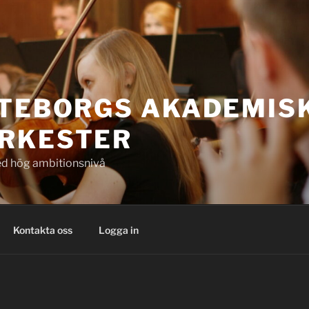
ÖTEBORGS AKADEMIS
RKESTER
d hög ambitionsnivå
Kontakta oss
Logga in