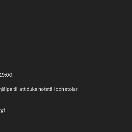
19:00.
jälpa till att duka notställ och stolar!
gg!